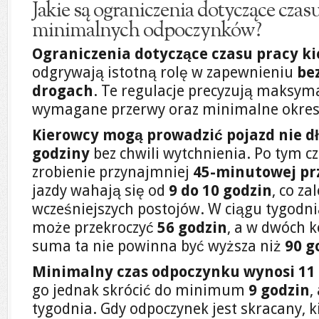
Jakie są ograniczenia dotyczące czasu
minimalnych odpoczynków?
Ograniczenia dotyczące czasu pracy k
odgrywają istotną rolę w zapewnieniu
be
drogach
. Te regulacje precyzują maksyma
wymagane przerwy oraz minimalne okres
Kierowcy mogą prowadzić pojazd nie dłu
godziny
bez chwili wytchnienia. Po tym cz
zrobienie przynajmniej
45-minutowej pr
jazdy wahają się od
9 do 10 godzin
, co za
wcześniejszych postojów. W ciągu tygodnia
może przekroczyć
56 godzin
, a w dwóch 
suma ta nie powinna być wyższa niż
90 g
Minimalny czas odpoczynku wynosi 11 
go jednak skrócić do minimum
9 godzin
,
tygodnia. Gdy odpoczynek jest skracany, 