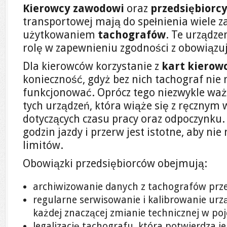
Kierowcy zawodowi
oraz
przedsiębiorc
transportowej mają do spełnienia wiele z
użytkowaniem
tachografów
. Te urządz
rolę w zapewnieniu zgodności z obowiązu
Dla kierowców korzystanie z
kart kierow
konieczność, gdyż bez nich tachograf ni
funkcjonować. Oprócz tego niezwykle waż
tych urządzeń, która wiąże się z ręczny
dotyczących czasu pracy oraz odpoczynku
godzin jazdy i przerw jest istotne, aby ni
limitów.
Obowiązki przedsiębiorców obejmują:
archiwizowanie danych z tachografów prz
regularne serwisowanie i kalibrowanie urz
każdej znaczącej zmianie technicznej w poj
legalizację tachografu, która potwierdza je