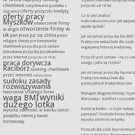
Szybkie chwilówki na każdą okaz
chwilówek
odzyskiwanie podatku z
pożyczki od 18 lat
Oferty pożyczki kredyty
zagranicy
oferty pracy
Co to jest analiza
Myszków
makroekonomiczna i jak wpływ
otworzenie firmy
wyniki spółek?
otworzenie firmy w
w anglii
uk
pan jezus już się zbliża
pieśni
Jak otrzymać pożyczkę bez BIK?
religijne chwyty
porównywarka
Praktyczne wskazówki dla osób 
chwilówek
pożyczka pod zastaw
negatywną historią kredytową
mieszkania
pożyczka pozabankowa
przez Internet
Pożyczki pod zastaw – na co zw
pożyczki od 18 lat
praca dorywcza
uwagę i jakie są ryzyka?
Racibórz
ranking chwilówek
Jak otrzymać pożyczkę hipotecz
przez internet
roboty forex
Praktyczne wskazówki dla
sudoku zasady
potencjalnych kredytobiorców
rozwiązywania
tworzenie strategii forex
Wynajem długoterminowy Toyo
wyniki
waga BMI
Warszawa – komfort i oszczęd
dużego lotka
Konto w banku – o czym należy
wysoka zdolność w banku
zwrot
pamiętać? Osobiste Konto Bank
podatku niemcy
świat
wysoka zdolność w banku
biznesowy
Pożyczki dla osób bezrobotnych