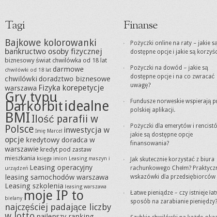
Tagi
Finanse
Bajkowe kolorowanki
Pożyczki online na raty – jakie s
bankructwo osoby fizycznej
dostępne opcje i jakie są korzyśc
biznesowy świat
chwilówka od 18 lat
Pożyczki na dowód – jakie są
darmowe
chwilówki od 18 lat
dostępne opcje i na co zwracać
chwilówki
doradztwo biznesowe
uwagę?
Fizyka korepetycje
warszawa
Gry typu
idealne
Fundusze norweskie wspierają p
Darkorbit
polskiej aplikacji.
BMI
Ilość parafii w
Pożyczki dla emerytów i rencist
Polsce
inwestycja w
Imię Marcel
jakie są dostępne opcje
opcje
kredytowy doradca w
finansowania?
warszawie
kredyt pod zastaw
mieszkania
księga imion
Leasing maszyn i
Jak skutecznie korzystać z biura
Leasing operacyjny
rachunkowego Chełm? Praktycz
urządzeń
leasing samochodów warszawa
wskazówki dla przedsiębiorców
Leasing szkolenia
leasing warszawa
moje IP to
Łatwe pieniądze – czy istnieje ła
bielany
sposób na zarabianie pieniędzy
najczęściej padające liczby
w lotto
najlepszy ranking