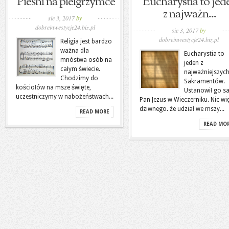
Pieśni na pielgrzymce
Eucharystia to jed
z najważn...
sie 3, 2017
by
dobreinwestycje24.biz.pl
sie 3, 2017
by
dobreinwestycje24.biz.pl
Religia jest bardzo
ważna dla
Eucharystia to
mnóstwa osób na
jeden z
całym świecie.
najważniejszyc
Chodzimy do
Sakramentów.
kościołów na msze święte,
Ustanowił go s
uczestniczymy w nabożeństwach...
Pan Jezus w Wieczerniku. Nic wi
dziwnego. że udział we mszy...
READ MORE
READ MO