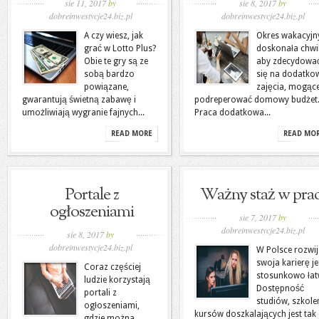
sie 11, 2017
by
sie 8, 2017
by
dobreinwestycje24.biz.pl
dobreinwestycje24.biz.pl
A czy wiesz, jak
Okres wakacyjn
grać w Lotto Plus?
doskonała chwi
Obie te gry są ze
aby zdecydowa
sobą bardzo
się na dodatko
powiązane,
zajęcia, mogąc
gwarantują świetną zabawę i
podreperować domowy budżet
umożliwiają wygranie fajnych...
Praca dodatkowa...
READ MORE
READ MO
Portale z
Ważny staż w pra
ogłoszeniami
sie 7, 2017
by
dobreinwestycje24.biz.pl
sie 8, 2017
by
dobreinwestycje24.biz.pl
W Polsce rozwi
swoja karierę je
Coraz częściej
stosunkowo łat
ludzie korzystają
Dostępność
portali z
studiów, szkole
ogłoszeniami,
kursów doszkalających jest tak
gdzie można