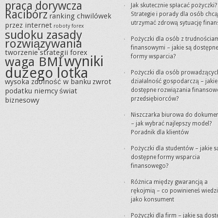
praca dorywcza
Jak skutecznie spłacać pożyczki?
Racibórz
Strategie i porady dla osób chc
ranking chwilówek
utrzymać zdrową sytuację fina
przez internet
roboty forex
sudoku zasady
Pożyczki dla osób z trudnościa
rozwiązywania
finansowymi – jakie są dostępn
tworzenie strategii forex
wyniki
formy wsparcia?
waga BMI
dużego lotka
Pożyczki dla osób prowadzącyc
wysoka zdolność w banku
zwrot
działalność gospodarczą – jakie
podatku niemcy
świat
dostępne rozwiązania finansow
przedsiębiorców?
biznesowy
Niszczarka biurowa do dokume
– jak wybrać najlepszy model?
Poradnik dla klientów
Pożyczki dla studentów – jakie s
dostępne formy wsparcia
finansowego?
Różnica między gwarancją a
rękojmią – co powinieneś wiedz
jako konsument
Pożyczki dla firm – jakie są dos