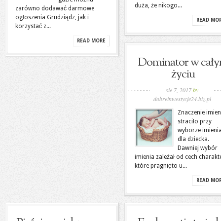
duża, że nikogo...
zarówno dodawać darmowe
ogłoszenia Grudziądz, jak i
READ MO
korzystać z...
READ MORE
Dominator w cał
życiu
sie 7, 2017
by
dobreinwestycje24.biz.pl
Znaczenie imien
straciło przy
wyborze imieni
dla dziecka.
Dawniej wybór
imienia zależał od cech charakt
które pragnięto u...
READ MO