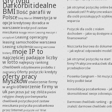
Gry typu
idealne
Darkorbit
Jak otrzymać pożyczkę online b
BMI
Ilość parafii w
zaświadczeń? Praktyczne wskaz
Polsce
dla osób poszukujących szybki
inwestycja w
Imię Marcel
wsparcia
opcje
kredytowy doradca w
warszawie
kredyt pod zastaw
Pożyczki dla osób z niskim
mieszkania
księga imion
Leasing maszyn i
dochodem – jakie są dostępne o
Leasing operacyjny
urządzeń
finansowania?
leasing samochodów warszawa
Leasing szkolenia
Niszczarka biurowa do dokume
leasing warszawa
moje IP to
– jak wybrać odpowiedni model
bielany
najczęściej padające liczby
Jak otrzymać pożyczkę na start
w lotto
najlepszy ranking
firmy? Praktyczne wskazówki dl
chwilówek
odzyskiwanie podatku z
przedsiębiorców
Oferty pożyczki kredyty
zagranicy
oferty pracy
Piosenka Gangnam – hit muzycz
Myszków
który podbił świat
otworzenie firmy
otworzenie firmy w
w anglii
Konsolidacja pozabankowa – ja
uk
pan jezus już się zbliża
pieśni
skonsolidować swoje zobowiąz
religijne chwyty
porównywarka
chwilówek
pożyczka pod zastaw
Darmowe chwilówki ranking – g
mieszkania
pożyczka pozabankowa
znaleźć darmowe chwilówki onli
przez Internet
pożyczki od 18 lat