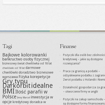
Tagi
Finanse
Bajkowe kolorowanki
Pożyczki dla osób bez zdolności
bankructwo osoby fizycznej
kredytowej – jakie są dostępne
biznesowy świat
chwilówka od 18 lat
rozwiązania?
darmowe
chwilówki od 18 lat
Praca za granicą a podatki –
chwilówki
doradztwo biznesowe
odzyskiwanie podatku z zagrani
Fizyka korepetycje
warszawa
Gry typu
Zwrot podatku z Holandii i Niem
idealne
Darkorbit
Działalność gospodarcza za gra
BMI
Ilość parafii w
– otworzenie firmy w anglii
Polsce
inwestycja w
Imię Marcel
Pożyczki na zakup samochodu –
opcje
kredytowy doradca w
są dostępne formy finansowani