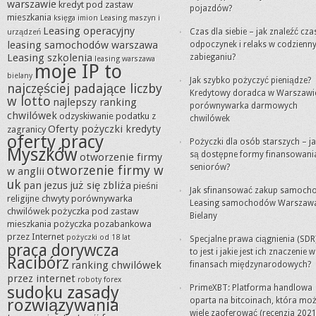
warszawie
kredyt pod zastaw
pojazdów?
mieszkania
księga imion
Leasing maszyn i
Leasing operacyjny
Czas dla siebie – jak znaleźć cza
urządzeń
leasing samochodów warszawa
odpoczynek i relaks w codzien
Leasing szkolenia
zabieganiu?
leasing warszawa
moje IP to
bielany
Jak szybko pożyczyć pieniądze?
najczęściej padające liczby
Kredytowy doradca w Warszawi
w lotto
najlepszy ranking
porównywarka darmowych
chwilówek
odzyskiwanie podatku z
chwilówek
Oferty pożyczki kredyty
zagranicy
oferty pracy
Pożyczki dla osób starszych – ja
Myszków
są dostępne formy finansowani
otworzenie firmy
seniorów?
otworzenie firmy w
w anglii
uk
pan jezus już się zbliża
pieśni
Jak sfinansować zakup samoch
religijne chwyty
porównywarka
Leasing samochodów Warszaw
chwilówek
pożyczka pod zastaw
Bielany
mieszkania
pożyczka pozabankowa
przez Internet
pożyczki od 18 lat
Specjalne prawa ciągnienia (SDR
praca dorywcza
to jest i jakie jest ich znaczenie w
Racibórz
ranking chwilówek
finansach międzynarodowych?
przez internet
roboty forex
sudoku zasady
PrimeXBT: Platforma handlowa
rozwiązywania
oparta na bitcoinach, która mo
wiele zaoferować (recenzja 2021