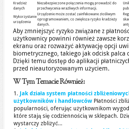
Kradzież
Niezabezpieczone połączenia mogą prowadzić do
Uni
danych
przechwycenia wrażliwych informacji.
pub
Urządzenie może zostać zainfekowane złośliwym
Reg
Wykorzystanie
oprogramowaniem, co zwiększa ryzyko kradzieży
ska
urządzenia
danych.
ant
Aby zmniejszyć ryzyko związane z płatnoś
użytkownicy powinni również zawsze korzy
ekranu oraz rozważyć aktywację opcji uwi
biometrycznego, takiego jak odcisk palca
Dzięki temu dostęp do aplikacji płatniczy
przed nieautoryzowanym użyciem.
W Tym Temacie Również:
Jak działa system płatności zbliżeniowy
użytkowników i handlowców
Płatności zbl
popularności, oferując użytkownikom wygodę
które stają się codziennością w sklepach. Dzi
wystarczy zbliżyć...