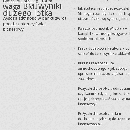
tworzenie strategii forex
wyniki
waga BMI
Jak skutecznie spłacać pożyczki?
dużego lotka
Strategie i porady dla osób chc
wysoka zdolność w banku
zwrot
utrzymać zdrową sytuację fina
podatku niemcy
świat
Księgowość spółek Wrocław –
biznesowy
kompleksowe usługi księgowe d
spółek wrocławskich
Praca dodatkowa Racibórz – gd
szukać dodatkowych zarobków
Kurs na rzeczoznawcę
samochodowego – jak zdobyć
uprawnienia i rozpocząć karierę
zawodową
Pożyczki dla osób z trudnościa
uzyskaniu kredytu – jakie są do
opcje i jak poprawić swoją sytua
finansową?
Pożyczki dla osób z niskim
dochodem – jakie są dostępne o
finansowania?