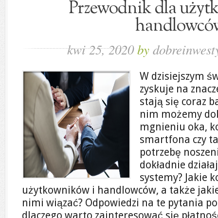
Przewodnik dla użyt
handlowcó
kwi 25, 2020
by
dobreinwesty
W dzisiejszym św
zyskuje na znacz
stają się coraz b
nim możemy do
mgnieniu oka, ko
smartfona czy ta
potrzebę noszeni
dokładnie działa
systemy? Jakie k
użytkowników i handlowców, a także jaki
nimi wiązać? Odpowiedzi na te pytania p
dlaczego warto zainteresować się płatnoś