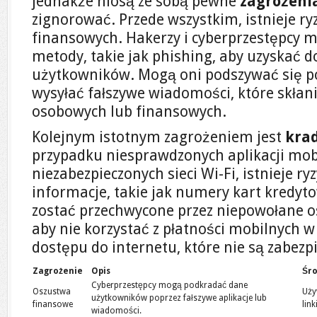
jednakże niosą ze sobą pewne
zagrożeni
zignorować. Przede wszystkim, istnieje r
finansowych. Hakerzy i cyberprzestępcy 
metody, takie jak phishing, aby uzyskać 
użytkowników. Mogą oni podszywać się po
wysyłać fałszywe wiadomości, które skłan
osobowych lub finansowych.
Kolejnym istotnym zagrożeniem jest
kra
przypadku niesprawdzonych aplikacji mob
niezabezpieczonych sieci Wi-Fi, istnieje ry
informacje, takie jak numery kart kredyt
zostać przechwycone przez niepowołane os
aby nie korzystać z płatności mobilnych 
dostępu do internetu, które nie są zabezp
Zagrożenie
Opis
Śro
Cyberprzestępcy mogą podkradać dane
Oszustwa
Uży
użytkowników poprzez fałszywe aplikacje lub
finansowe
link
wiadomości.