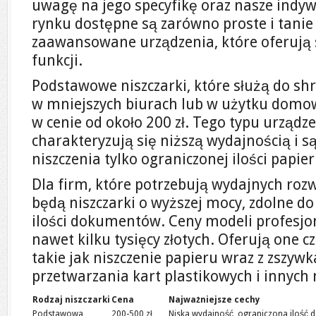
uwagę na jego specyfikę oraz nasze indyw
rynku dostępne są zarówno proste i tanie n
zaawansowane urządzenia, które oferują
funkcji.
Podstawowe niszczarki, które służą do 
w mniejszych biurach lub w użytku domo
w cenie od około 200 zł. Tego typu urządz
charakteryzują się niższą wydajnością i 
niszczenia tylko ograniczonej ilości papie
Dla firm, które potrzebują wydajnych ro
będą niszczarki o wyższej mocy, zdolne d
ilości dokumentów. Ceny modeli profesj
nawet kilku tysięcy złotych. Oferują one 
takie jak niszczenie papieru wraz z zszy
przetwarzania kart plastikowych i innych
Rodzaj niszczarki
Cena
Najważniejsze cechy
Podstawowa
200-500 zł
Niska wydajność, ograniczona ilość