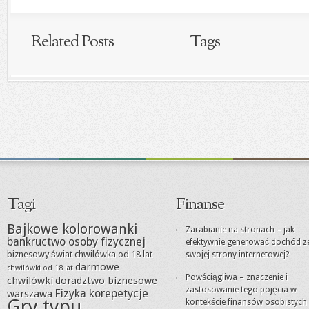
Related Posts
Tags
Tagi
Finanse
Bajkowe kolorowanki
Zarabianie na stronach – jak
bankructwo osoby fizycznej
efektywnie generować dochód z
biznesowy świat
chwilówka od 18 lat
swojej strony internetowej?
darmowe
chwilówki od 18 lat
Powściągliwa – znaczenie i
chwilówki
doradztwo biznesowe
zastosowanie tego pojęcia w
Fizyka korepetycje
warszawa
Gry typu
kontekście finansów osobistych