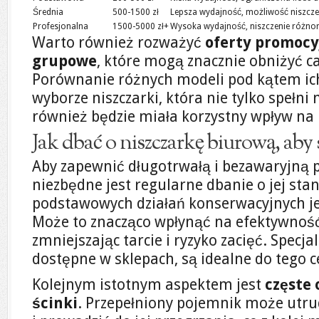
Średnia
500-1500 zł
Lepsza wydajność, możliwość niszcze
Profesjonalna
1500-5000 zł+
Wysoka wydajność, niszczenie różno
Warto również rozważyć
oferty promocy
grupowe
, które mogą znacznie obniżyć c
Porównanie różnych modeli pod kątem ich
wyborze niszczarki, która nie tylko spełni
również będzie miała korzystny wpływ na 
Jak dbać o niszczarkę biurową, aby 
Aby zapewnić długotrwałą i bezawaryjną p
niezbędne jest regularne dbanie o jej sta
podstawowych działań konserwacyjnych j
Może to znacząco wpłynąć na efektywność
zmniejszając tarcie i ryzyko zacięć. Specja
dostępne w sklepach, są idealne do tego c
Kolejnym istotnym aspektem jest
częste 
ścinki
. Przepełniony pojemnik może utrud