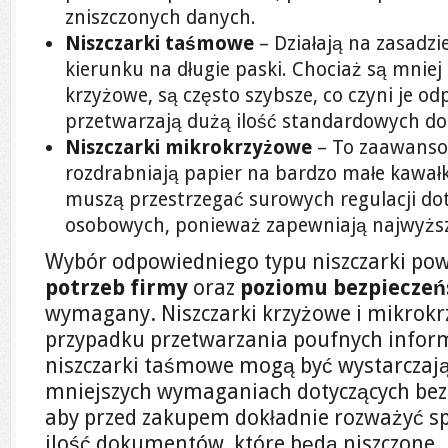
zniszczonych danych.
Niszczarki taśmowe
– Działają na zasadzi
kierunku na długie paski. Chociaż są mniej 
krzyżowe, są często szybsze, co czyni je od
przetwarzają dużą ilość standardowych 
Niszczarki mikrokrzyżowe
– To zaawanso
rozdrabniają papier na bardzo małe kawałki
muszą przestrzegać surowych regulacji d
osobowych, ponieważ zapewniają najwyżs
Wybór odpowiedniego typu niszczarki pow
potrzeb firmy
oraz
poziomu bezpiecze
wymagany. Niszczarki krzyżowe i mikrokr
przypadku przetwarzania poufnych inform
niszczarki taśmowe mogą być wystarczają
mniejszych wymaganiach dotyczących bezp
aby przed zakupem dokładnie rozważyć spe
ilość dokumentów, które będą niszczone.