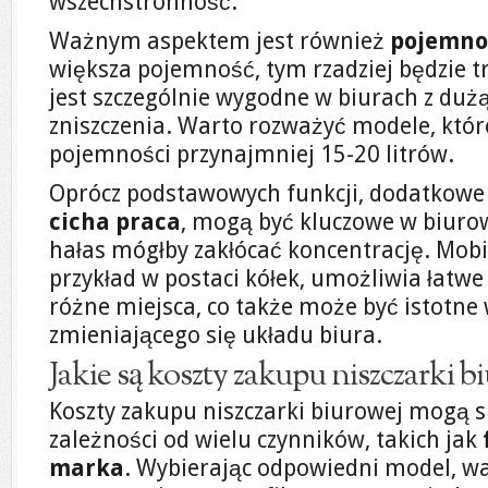
wszechstronność.
Ważnym aspektem jest również
pojemnoś
większa pojemność, tym rzadziej będzie t
jest szczególnie wygodne w biurach z du
zniszczenia. Warto rozważyć modele, któr
pojemności przynajmniej 15-20 litrów.
Oprócz podstawowych funkcji, dodatkowe 
cicha praca
, mogą być kluczowe w biuro
hałas mógłby zakłócać koncentrację. Mobi
przykład w postaci kółek, umożliwia łatw
różne miejsca, co także może być istotne
zmieniającego się układu biura.
Jakie są koszty zakupu niszczarki b
Koszty zakupu niszczarki biurowej mogą s
zależności od wielu czynników, takich jak
marka
. Wybierając odpowiedni model, w