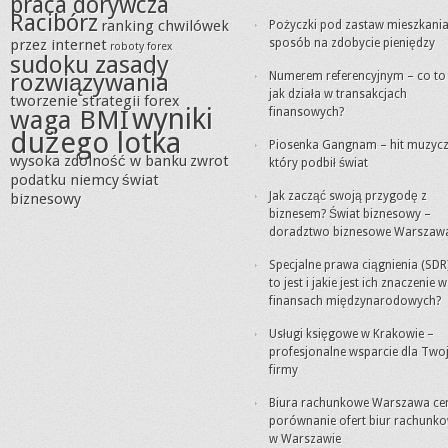
praca dorywcza
Racibórz
ranking chwilówek
Pożyczki pod zastaw mieszkania
przez internet
sposób na zdobycie pieniędzy
roboty forex
sudoku zasady
rozwiązywania
Numerem referencyjnym – co to j
jak działa w transakcjach
tworzenie strategii forex
wyniki
waga BMI
finansowych?
dużego lotka
Piosenka Gangnam – hit muzycz
wysoka zdolność w banku
zwrot
który podbił świat
podatku niemcy
świat
Jak zacząć swoją przygodę z
biznesowy
biznesem? Świat biznesowy –
doradztwo biznesowe Warszaw
Specjalne prawa ciągnienia (SDR
to jest i jakie jest ich znaczenie w
finansach międzynarodowych?
Usługi księgowe w Krakowie –
profesjonalne wsparcie dla Twoj
firmy
Biura rachunkowe Warszawa cen
porównanie ofert biur rachunk
w Warszawie