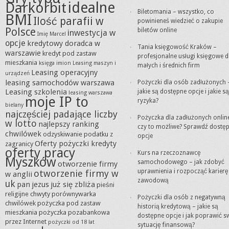
idealne
Darkorbit
Biletomania – wszystko, co
BMI
Ilość parafii w
powinieneś wiedzieć o zakupie
Polsce
biletów online
inwestycja w
Imię Marcel
opcje
kredytowy doradca w
Tania księgowość Kraków –
warszawie
kredyt pod zastaw
profesjonalne usługi księgowe d
mieszkania
księga imion
Leasing maszyn i
małych i średnich firm
Leasing operacyjny
urządzeń
leasing samochodów warszawa
Pożyczki dla osób zadłużonych 
Leasing szkolenia
jakie są dostępne opcje i jakie są
leasing warszawa
moje IP to
ryzyka?
bielany
najczęściej padające liczby
Pożyczka dla zadłużonych onlin
w lotto
najlepszy ranking
czy to możliwe? Sprawdź dostę
chwilówek
odzyskiwanie podatku z
opcje
Oferty pożyczki kredyty
zagranicy
oferty pracy
Kurs na rzeczoznawcę
Myszków
samochodowego – jak zdobyć
otworzenie firmy
uprawnienia i rozpocząć karierę
otworzenie firmy w
w anglii
zawodową
uk
pan jezus już się zbliża
pieśni
religijne chwyty
porównywarka
Pożyczki dla osób z negatywną
chwilówek
pożyczka pod zastaw
historią kredytową – jakie są
mieszkania
pożyczka pozabankowa
dostępne opcje i jak poprawić s
przez Internet
pożyczki od 18 lat
sytuację finansową?