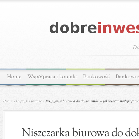
Do
Home
Współpraca i kontakt
Bankowość
Bankowo
Home
»
Pożyczki i finanse
»
Niszczarka biurowa do dokumentów – jak wybrać najlepszy mod
Niszczarka biurowa do d