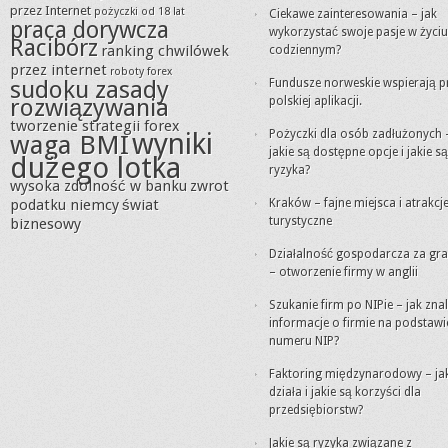
przez Internet
pożyczki od 18 lat
Ciekawe zainteresowania – jak
praca dorywcza
wykorzystać swoje pasje w życiu
Racibórz
ranking chwilówek
codziennym?
przez internet
roboty forex
sudoku zasady
Fundusze norweskie wspierają p
rozwiązywania
polskiej aplikacji.
tworzenie strategii forex
wyniki
Pożyczki dla osób zadłużonych 
waga BMI
jakie są dostępne opcje i jakie są
dużego lotka
ryzyka?
wysoka zdolność w banku
zwrot
podatku niemcy
świat
Kraków – fajne miejsca i atrakcj
turystyczne
biznesowy
Działalność gospodarcza za gra
– otworzenie firmy w anglii
Szukanie firm po NIPie – jak zna
informacje o firmie na podstawi
numeru NIP?
Faktoring międzynarodowy – ja
działa i jakie są korzyści dla
przedsiębiorstw?
Jakie są ryzyka związane z