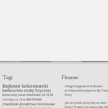
Tagi
Finanse
Bajkowe kolorowanki
Usługi księgowe w Krakowie –
bankructwo osoby fizycznej
profesjonalne wsparcie dla Twoj
biznesowy świat
chwilówka od 18 lat
firmy
darmowe
chwilówki od 18 lat
Jak otrzymać pożyczkę na start
chwilówki
doradztwo biznesowe
firmy? Praktyczne wskazówki dl