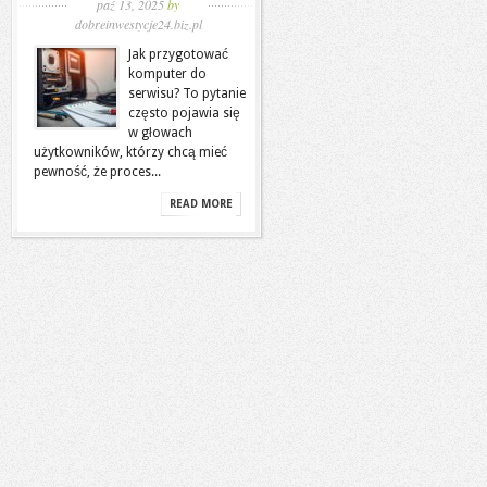
paź 13, 2025
by
dobreinwestycje24.biz.pl
Jak przygotować
komputer do
serwisu? To pytanie
często pojawia się
w głowach
użytkowników, którzy chcą mieć
pewność, że proces...
READ MORE