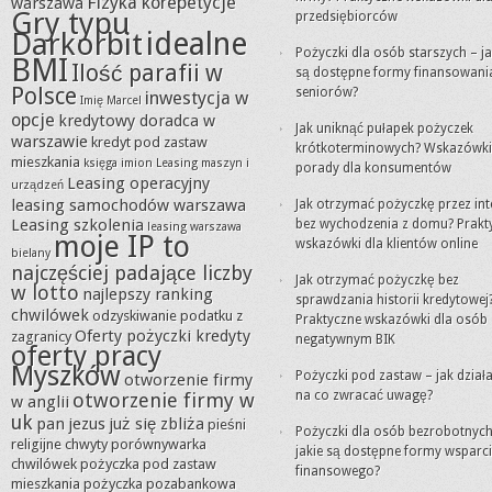
Fizyka korepetycje
warszawa
Gry typu
przedsiębiorców
idealne
Darkorbit
Pożyczki dla osób starszych – ja
BMI
Ilość parafii w
są dostępne formy finansowani
Polsce
seniorów?
inwestycja w
Imię Marcel
opcje
kredytowy doradca w
Jak uniknąć pułapek pożyczek
warszawie
kredyt pod zastaw
krótkoterminowych? Wskazówki 
mieszkania
księga imion
Leasing maszyn i
porady dla konsumentów
Leasing operacyjny
urządzeń
leasing samochodów warszawa
Jak otrzymać pożyczkę przez int
Leasing szkolenia
bez wychodzenia z domu? Prakt
leasing warszawa
moje IP to
wskazówki dla klientów online
bielany
najczęściej padające liczby
Jak otrzymać pożyczkę bez
w lotto
najlepszy ranking
sprawdzania historii kredytowej
chwilówek
odzyskiwanie podatku z
Praktyczne wskazówki dla osób 
Oferty pożyczki kredyty
zagranicy
negatywnym BIK
oferty pracy
Myszków
Pożyczki pod zastaw – jak działa
otworzenie firmy
na co zwracać uwagę?
otworzenie firmy w
w anglii
uk
pan jezus już się zbliża
pieśni
Pożyczki dla osób bezrobotnych
religijne chwyty
porównywarka
jakie są dostępne formy wsparc
chwilówek
pożyczka pod zastaw
finansowego?
mieszkania
pożyczka pozabankowa