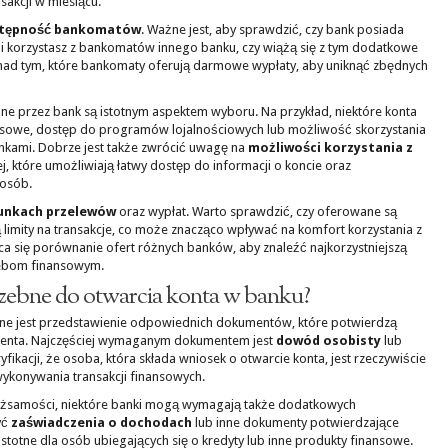
sakcji w miesiącu.
tępność bankomatów
. Ważne jest, aby sprawdzić, czy bank posiada
i korzystasz z bankomatów innego banku, czy wiążą się z tym dodatkowe
 nad tym, które bankomaty oferują darmowe wypłaty, aby uniknąć zbędnych
e przez bank są istotnym aspektem wyboru. Na przykład, niektóre konta
ansowe, dostęp do programów lojalnościowych lub możliwość skorzystania
unkami. Dobrze jest także zwrócić uwagę na
możliwości korzystania z
j, które umożliwiają łatwy dostęp do informacji o koncie oraz
posób.
unkach przelewów
oraz wypłat. Warto sprawdzić, czy oferowane są
 limity na transakcje, co może znacząco wpływać na komfort korzystania z
ca się porównanie ofert różnych banków, aby znaleźć najkorzystniejszą
ebom finansowym.
rzebne do otwarcia konta w banku?
ne jest przedstawienie odpowiednich dokumentów, które potwierdzą
lienta. Najczęściej wymaganym dokumentem jest
dowód osobisty
lub
fikacji, że osoba, która składa wniosek o otwarcie konta, jest rzeczywiście
wykonywania transakcji finansowych.
samości, niektóre banki mogą wymagają także dodatkowych
yć
zaświadczenia o dochodach
lub inne dokumenty potwierdzające
istotne dla osób ubiegających się o kredyty lub inne produkty finansowe.