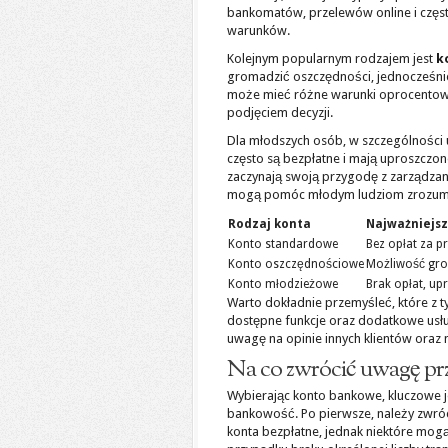
bankomatów, przelewów online i częs
warunków.
Kolejnym popularnym rodzajem jest
k
gromadzić oszczędności, jednocześni
może mieć różne warunki oprocentowan
podjęciem decyzji.
Dla młodszych osób, w szczególności 
często są bezpłatne i mają uproszczone
zaczynają swoją przygodę z zarządzan
mogą pomóc młodym ludziom zrozumi
Rodzaj konta
Najważniejsz
Konto standardowe
Bez opłat za 
Konto oszczędnościowe
Możliwość gro
Konto młodzieżowe
Brak opłat, u
Warto dokładnie przemyśleć, które z 
dostępne funkcje oraz dodatkowe usłu
uwagę na opinie innych klientów oraz
Na co zwrócić uwagę p
Wybierając konto bankowe, kluczowe 
bankowość. Po pierwsze, należy zwr
konta bezpłatne, jednak niektóre mogą