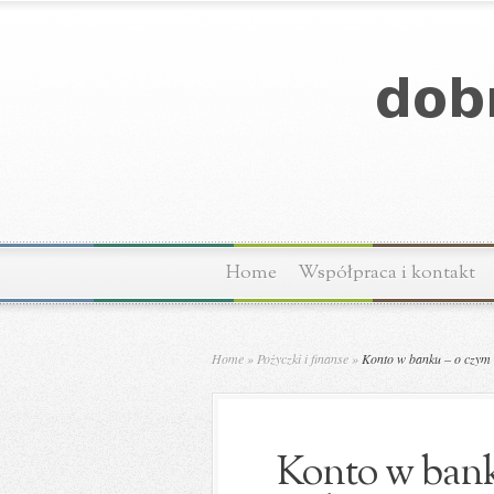
Home
Współpraca i kontakt
Home
»
Pożyczki i finanse
»
Konto w banku – o czym 
Konto w bank