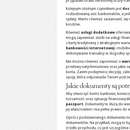
przypadku braku określonej liczby tran
Kolejnym istotnym czynnikiem jest
dos
rozbudowaną sieć bankomatów, a jeśl
opłaty. Warto również zastanowić się
kosztów.
Również
usługi dodatkowe
oferowan
mogą zapewniać zniżki na usługi fin
z karty kredytowej z atrakcyjnymi war
bankowości internetowej
i mobilne
dokonywanie transakcji w dogodny s
Nie można również zapomnieć o
war
przelewy natychmiastowe oraz jakie są
konta. Zanim podejmiesz decyzję, zale
opcję, która odpowiada Twoim potrz
Jakie dokumenty są pot
Aby otworzyć konto bankowe, koniecz
tożsamość oraz sytuację finansową k
paszport
. Dokumenty te służą do wery
jej właścicielem i ma pełne prawo do 
Oprócz podstawowego dokumentu toż
dokumentów. Na przykład, mogą to b
źródło przychodu, co jest szczególnie 