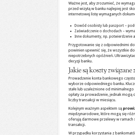
Ważne jest, aby zrozumieć, że wymagan
przed wizytą w banku najlepiej jest sk
internetowej listę wymaganych dokum
Dowód osobisty lub paszport – po
Zaświadczenie o dochodach – wymag
Inne dokumenty, np. potwierdzenie a
Przygotowanie się z odpowiednimi dok
powinien upewnić się, że wszystkie d
niepotrzebnych opóźnień. Ultrawizyta
decyzji banku.
Jakie są koszty związan
Prowadzenie konta bankowego często 
wyborze odpowiedniego banku. Kluc
stałe lub uzależnione od minimalnego 
opłaty za prowadzenie, jednak mogą o
liczby transakcji w miesiącu.
Kolejnym ważnym aspektem są
prowi
międzynarodowe, które mogą się różnić 
oferują darmowe przelewy w ramach s
transakcji.
W przypadku korzystania z bankomató