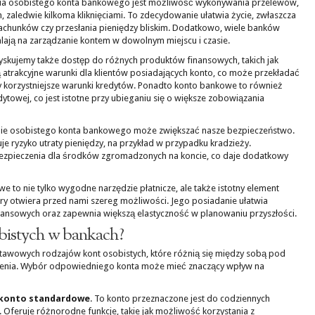
nia osobistego konta bankowego jest możliwość wykonywania przelewów,
, zaledwie kilkoma kliknięciami. To zdecydowanie ułatwia życie, zwłaszcza
achunków czy przesłania pieniędzy bliskim. Dodatkowo, wiele banków
alają na zarządzanie kontem w dowolnym miejscu i czasie.
yskujemy także dostęp do różnych produktów finansowych, takich jak
ją atrakcyjne warunki dla klientów posiadających konto, co może przekładać
zy korzystniejsze warunki kredytów. Ponadto konto bankowe to również
ytowej, co jest istotne przy ubieganiu się o większe zobowiązania
nie osobistego konta bankowego może zwiększać nasze bezpieczeństwo.
e ryzyko utraty pieniędzy, na przykład w przypadku kradzieży.
ubezpieczenia dla środków zgromadzonych na koncie, co daje dodatkowy
to nie tylko wygodne narzędzie płatnicze, ale także istotny element
ry otwiera przed nami szereg możliwości. Jego posiadanie ułatwia
ansowych oraz zapewnia większą elastyczność w planowaniu przyszłości.
sobistych w bankach?
stawowych rodzajów kont osobistych, które różnią się między sobą pod
zenia. Wybór odpowiedniego konta może mieć znaczący wpływ na
konto standardowe
. To konto przeznaczone jest do codziennych
wy. Oferuje różnorodne funkcje, takie jak możliwość korzystania z