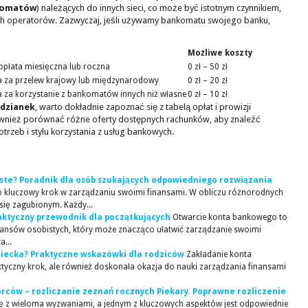
nkomatów
) należących do innych sieci, co może być istotnym czynnikiem,
ch operatorów. Zazwyczaj, jeśli używamy bankomatu swojego banku,
Możliwe koszty
 opłata miesięczna lub roczna
0 zł – 50 zł
a za przelew krajowy lub międzynarodowy
0 zł – 20 zł
a za korzystanie z bankomatów innych niż własne
0 zł – 10 zł
odzianek
, warto dokładnie zapoznać się z tabelą opłat i prowizji
ównież porównać różne oferty dostępnych rachunków, aby znaleźć
trzeb i stylu korzystania z usług bankowych.
iste? Poradnik dla osób szukających odpowiedniego rozwiązania
o kluczowy krok w zarządzaniu swoimi finansami. W obliczu różnorodnych
ię zagubionym. Każdy...
aktyczny przewodnik dla początkujących
Otwarcie konta bankowego to
inansów osobistych, który może znacząco ułatwić zarządzanie swoimi
...
ziecka? Praktyczne wskazówki dla rodziców
Zakładanie konta
ktyczny krok, ale również doskonała okazja do nauki zarządzania finansami
orców – rozliczanie zeznań rocznych Piekary. Poprawne rozliczenie
ię z wieloma wyzwaniami, a jednym z kluczowych aspektów jest odpowiednie