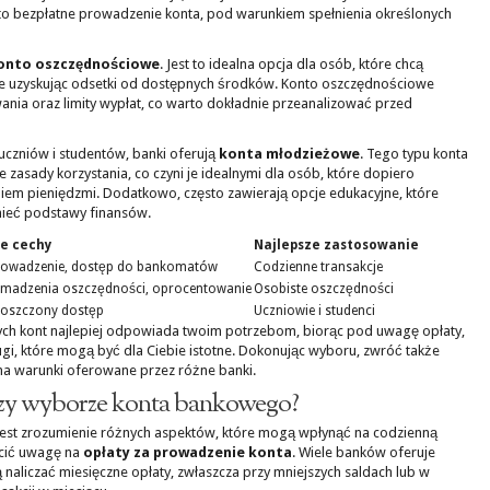
to bezpłatne prowadzenie konta, pod warunkiem spełnienia określonych
onto oszczędnościowe
. Jest to idealna opcja dla osób, które chcą
e uzyskując odsetki od dostępnych środków. Konto oszczędnościowe
ia oraz limity wypłat, co warto dokładnie przeanalizować przed
uczniów i studentów, banki oferują
konta młodzieżowe
. Tego typu konta
 zasady korzystania, co czyni je idealnymi dla osób, które dopiero
iem pieniędzmi. Dodatkowo, często zawierają opcje edukacyjne, które
eć podstawy finansów.
e cechy
Najlepsze zastosowanie
prowadzenie, dostęp do bankomatów
Codzienne transakcje
madzenia oszczędności, oprocentowanie
Osobiste oszczędności
proszczony dostęp
Uczniowie i studenci
tych kont najlepiej odpowiada twoim potrzebom, biorąc pod uwagę opłaty,
gi, które mogą być dla Ciebie istotne. Dokonując wyboru, zwróć także
 na warunki oferowane przez różne banki.
rzy wyborze konta bankowego?
jest zrozumienie różnych aspektów, które mogą wpłynąć na codzienną
ócić uwagę na
opłaty za prowadzenie konta
. Wiele banków oferuje
 naliczać miesięczne opłaty, zwłaszcza przy mniejszych saldach lub w