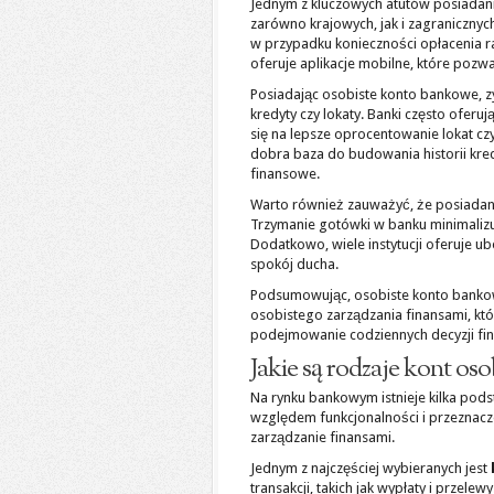
Jednym z kluczowych atutów posiada
zarówno krajowych, jak i zagranicznych
w przypadku konieczności opłacenia r
oferuje aplikacje mobilne, które pozw
Posiadając osobiste konto bankowe, z
kredyty czy lokaty. Banki często oferu
się na lepsze oprocentowanie lokat c
dobra baza do budowania historii kred
finansowe.
Warto również zauważyć, że posiada
Trzymanie gotówki w banku minimalizuj
Dodatkowo, wiele instytucji oferuje 
spokój ducha.
Podsumowując, osobiste konto bankowe 
osobistego zarządzania finansami, któ
podejmowanie codziennych decyzji fin
Jakie są rodzaje kont o
Na rynku bankowym istnieje kilka pod
względem funkcjonalności i przeznac
zarządzanie finansami.
Jednym z najczęściej wybieranych jest
transakcji, takich jak wypłaty i przele