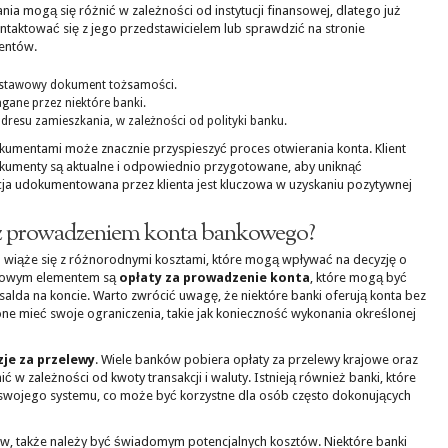
ia mogą się różnić w zależności od instytucji finansowej, dlatego już
ontaktować się z jego przedstawicielem lub sprawdzić na stronie
entów.
dstawowy dokument tożsamości.
ane przez niektóre banki.
dresu zamieszkania, w zależności od polityki banku.
umentami może znacznie przyspieszyć proces otwierania konta. Klient
okumenty są aktualne i odpowiednio przygotowane, aby uniknąć
cja udokumentowana przez klienta jest kluczowa w uzyskaniu pozytywnej
e z prowadzeniem konta bankowego?
wiąże się z różnorodnymi kosztami, które mogą wpływać na decyzję o
zowym elementem są
opłaty za prowadzenie konta
, które mogą być
salda na koncie. Warto zwrócić uwagę, że niektóre banki oferują konta bez
ne mieć swoje ograniczenia, takie jak konieczność wykonania określonej
zje za przelewy
. Wiele banków pobiera opłaty za przelewy krajowe oraz
w zależności od kwoty transakcji i waluty. Istnieją również banki, które
wojego systemu, co może być korzystne dla osób często dokonujących
w, także należy być świadomym potencjalnych kosztów. Niektóre banki