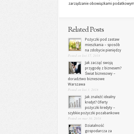
zarządzanie obowiązkami podatkowymi.
Related Posts
Pożyczki pod zastaw
mieszkania – sposób
na zdobycie pieniędzy
Posted on kwi 17, 2018
Jak zacząć swoją
przygodę z biznesem?
Świat biznesowy –
doradztwo biznesowe
Warszawa
Posted on kwi 3, 2018
Jak znaleźć idealny
kredyt? Oferty
pożyczki kredyty –
szybkie pożyczki pozabankowe
Posted on mar 30, 2018
Działalność
gospodarcza za