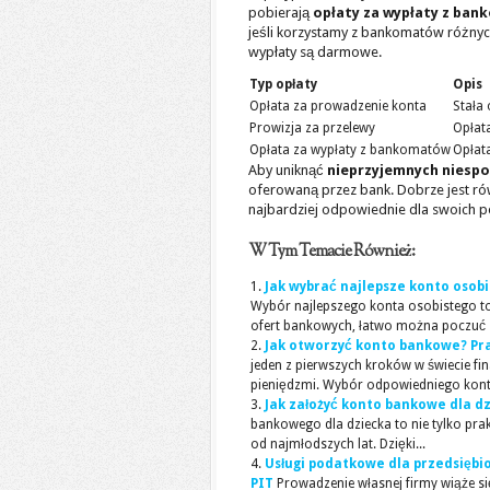
pobierają
opłaty za wypłaty z ba
jeśli korzystamy z bankomatów różny
wypłaty są darmowe.
Typ opłaty
Opis
Opłata za prowadzenie konta
Stała
Prowizja za przelewy
Opłat
Opłata za wypłaty z bankomatów
Opłat
Aby uniknąć
nieprzyjemnych niesp
oferowaną przez bank. Dobrze jest r
najbardziej odpowiednie dla swoich po
W Tym Temacie Również:
Jak wybrać najlepsze konto osob
Wybór najlepszego konta osobistego t
ofert bankowych, łatwo można poczuć s
Jak otworzyć konto bankowe? Pr
jeden z pierwszych kroków w świecie f
pieniędzmi. Wybór odpowiedniego konta
Jak założyć konto bankowe dla d
bankowego dla dziecka to nie tylko pra
od najmłodszych lat. Dzięki...
Usługi podatkowe dla przedsiębi
PIT
Prowadzenie własnej firmy wiąże s