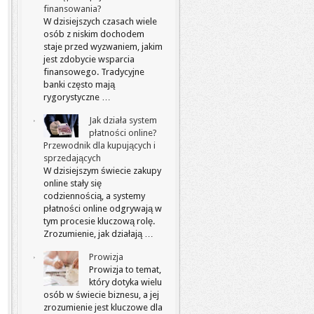
finansowania?
W dzisiejszych czasach wiele
osób z niskim dochodem
staje przed wyzwaniem, jakim
jest zdobycie wsparcia
finansowego. Tradycyjne
banki często mają
rygorystyczne …
Jak działa system
płatności online?
Przewodnik dla kupujących i
sprzedających
W dzisiejszym świecie zakupy
online stały się
codziennością, a systemy
płatności online odgrywają w
tym procesie kluczową rolę.
Zrozumienie, jak działają …
Prowizja
Prowizja to temat,
który dotyka wielu
osób w świecie biznesu, a jej
zrozumienie jest kluczowe dla