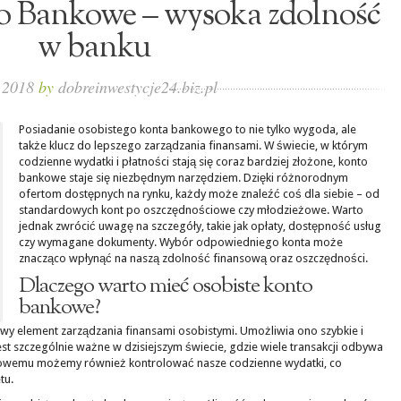
o Bankowe – wysoka zdolność
w banku
, 2018
by
dobreinwestycje24.biz.pl
Posiadanie osobistego konta bankowego to nie tylko wygoda, ale
także klucz do lepszego zarządzania finansami. W świecie, w którym
codzienne wydatki i płatności stają się coraz bardziej złożone, konto
bankowe staje się niezbędnym narzędziem. Dzięki różnorodnym
ofertom dostępnych na rynku, każdy może znaleźć coś dla siebie – od
standardowych kont po oszczędnościowe czy młodzieżowe. Warto
jednak zwrócić uwagę na szczegóły, takie jak opłaty, dostępność usług
czy wymagane dokumenty. Wybór odpowiedniego konta może
znacząco wpłynąć na naszą zdolność finansową oraz oszczędności.
Dlaczego warto mieć osobiste konto
bankowe?
y element zarządzania finansami osobistymi. Umożliwia ono szybkie i
t szczególnie ważne w dzisiejszym świecie, gdzie wiele transakcji odbywa
kowemu możemy również kontrolować nasze codzienne wydatki, co
tu.