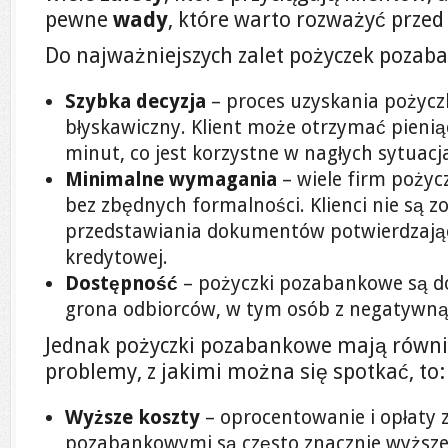
pewne
wady
, które warto rozważyć przed
Do najważniejszych zalet pożyczek pozab
Szybka decyzja
– proces uzyskania pożyczk
błyskawiczny. Klient może otrzymać pienią
minut, co jest korzystne w nagłych sytuacj
Minimalne wymagania
– wiele firm pożyc
bez zbędnych formalności. Klienci nie są 
przedstawiania dokumentów potwierdzający
kredytowej.
Dostępność
– pożyczki pozabankowe są do
grona odbiorców, w tym osób z negatywną 
Jednak pożyczki pozabankowe mają równi
problemy, z jakimi można się spotkać, to:
Wyższe koszty
– oprocentowanie i opłaty 
pozabankowymi są często znacznie wyższe