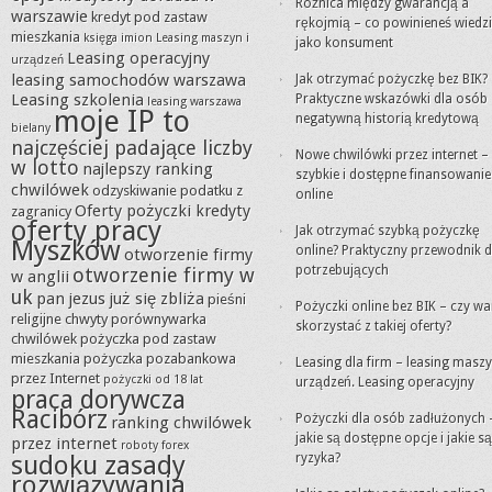
Różnica między gwarancją a
warszawie
kredyt pod zastaw
rękojmią – co powinieneś wiedz
mieszkania
księga imion
Leasing maszyn i
jako konsument
Leasing operacyjny
urządzeń
leasing samochodów warszawa
Jak otrzymać pożyczkę bez BIK?
Leasing szkolenia
Praktyczne wskazówki dla osób 
leasing warszawa
moje IP to
negatywną historią kredytową
bielany
najczęściej padające liczby
Nowe chwilówki przez internet –
w lotto
najlepszy ranking
szybkie i dostępne finansowanie
chwilówek
odzyskiwanie podatku z
online
Oferty pożyczki kredyty
zagranicy
oferty pracy
Jak otrzymać szybką pożyczkę
Myszków
online? Praktyczny przewodnik d
otworzenie firmy
potrzebujących
otworzenie firmy w
w anglii
uk
pan jezus już się zbliża
pieśni
Pożyczki online bez BIK – czy wa
religijne chwyty
porównywarka
skorzystać z takiej oferty?
chwilówek
pożyczka pod zastaw
mieszkania
pożyczka pozabankowa
Leasing dla firm – leasing maszy
przez Internet
pożyczki od 18 lat
urządzeń. Leasing operacyjny
praca dorywcza
Racibórz
Pożyczki dla osób zadłużonych 
ranking chwilówek
jakie są dostępne opcje i jakie są
przez internet
roboty forex
sudoku zasady
ryzyka?
rozwiązywania