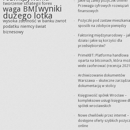
Jakie są zalety pożyczek online?
tworzenie strategii forex
wyniki
Przewaga cyfrowych rozwiązań
waga BMI
finansowych
dużego lotka
wysoka zdolność w banku
zwrot
Pożyczki pod zastaw mieszkania
podatku niemcy
świat
sposób na zdobycie pieniędzy
biznesowy
Faktoring międzynarodowy – ja
działa i jakie są korzyści dla
przedsiębiorstw?
PrimeXBT: Platforma handlowa
oparta na bitcoinach, która mo
wiele zaoferować (recenzja 2021
Archiwizowanie dokumentów
Warszawa – skuteczne zarządza
dokumentacją w stolicy
Księgowość spółek Wrocław –
kompleksowe usługi księgowe d
spółek wrocławskich
Nowe chwilówki przez internet –
dostępne oferty szybkich pożyc
online