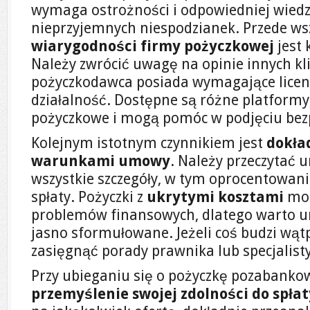
wymaga ostrożności i odpowiedniej wiedz
nieprzyjemnych niespodzianek. Przede ws
wiarygodności firmy pożyczkowej
jest
Należy zwrócić uwagę na opinie innych kl
pożyczkodawca posiada wymagające licenc
działalność. Dostępne są różne platformy,
pożyczkowe i mogą pomóc w podjęciu bezpi
Kolejnym istotnym czynnikiem jest
dokła
warunkami umowy
. Należy przeczytać
wszystkie szczegóły, w tym oprocentowani
spłaty. Pożyczki z
ukrytymi kosztami
mog
problemów finansowych, dlatego warto uni
jasno sformułowane. Jeżeli coś budzi wątp
zasięgnąć porady prawnika lub specjalisty
Przy ubieganiu się o pożyczkę pozabanko
przemyślenie swojej zdolności do spłat