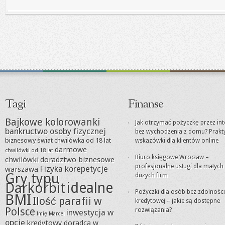
Tagi
Finanse
Bajkowe kolorowanki
Jak otrzymać pożyczkę przez int
bankructwo osoby fizycznej
bez wychodzenia z domu? Prakt
biznesowy świat
chwilówka od 18 lat
wskazówki dla klientów online
darmowe
chwilówki od 18 lat
Biuro księgowe Wrocław –
chwilówki
doradztwo biznesowe
profesjonalne usługi dla małych 
Fizyka korepetycje
warszawa
Gry typu
dużych firm
idealne
Darkorbit
Pożyczki dla osób bez zdolności
BMI
Ilość parafii w
kredytowej – jakie są dostępne
Polsce
rozwiązania?
inwestycja w
Imię Marcel
opcje
kredytowy doradca w