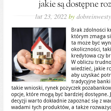
jakie są dostępne ro
lut 23, 2022
by
dobreinwesty
Brak zdolności k
którym zmaga się
ta może być wyn
okoliczności, tak
kredytowa czy br
W obliczu trudn
wiedzieć, jakie 
aby uzyskać pot
tradycyjne bank
takie wnioski, rynek pożyczek pozabankow
opcje, które mogą być bardziej dostępne.
decyzji warto dokładnie zapoznać się z wa
wadami tych produktów, a także rozważy