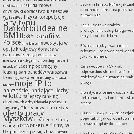
Szukanie firm po NIPie – jak zna
darmowe
chwilówki od 18 lat
informacje o firmie na podstawi
chwilówki
doradztwo biznesowe
numeru NIP?
Fizyka korepetycje
warszawa
Gry typu
idealne
Tania księgowa Kraków –
Darkorbit
profesjonalne usługi księgowe d
BMI
Ilość parafii w
małych i średnich firm
Polsce
inwestycja w
Imię Marcel
Różnica między gwarancją a
opcje
kredytowy doradca w
rękojmią – co powinieneś wiedz
warszawie
kredyt pod zastaw
jako konsument
mieszkania
księga imion
Leasing maszyn i
Leasing operacyjny
Cel zawodowy w CV – jak
urządzeń
leasing samochodów warszawa
odpowiednio sformułować cel i
Leasing szkolenia
zwiększyć swoje szanse na rynk
leasing warszawa
moje IP to
pracy?
bielany
najczęściej padające liczby
Inwestycja w cenne kruszce – sk
w lotto
najlepszy ranking
elektronarzędzi. Lombard – sku
chwilówek
odzyskiwanie podatku z
srebra
Oferty pożyczki kredyty
zagranicy
oferty pracy
Jakie są koszty pożyczek? Wyjaś
Myszków
pojęć takich jak oprocentowanie
otworzenie firmy
prowizja i opłaty dodatkowe
otworzenie firmy w
w anglii
uk
pan jezus już się zbliża
pieśni
Jak skutecznie porównać oferty