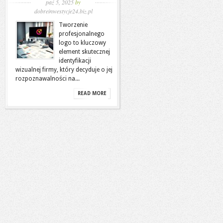
paź 5, 2025
by
dobreinwestycje24.biz.pl
Tworzenie
profesjonalnego
logo to kluczowy
element skutecznej
identyfikacji
wizualnej firmy, który decyduje o jej
rozpoznawalności na...
READ MORE