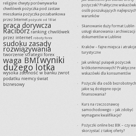
religijne chwyty
porównywarka
pożyczek? Praktyczne wskazówki
chwilówek
pożyczka pod zastaw
osób poszukujących najlepszyc
mieszkania
pożyczka pozabankowa
warunków
przez Internet
pożyczki od 18 lat
praca dorywcza
Skanowanie duży format Lublin 
Racibórz
ranking chwilówek
usługi skanowania i archiwizacji
przez internet
dokumentów w Lublinie
roboty forex
sudoku zasady
rozwiązywania
Kraków – fajne miejsca i atrakcj
turystyczne
tworzenie strategii forex
wyniki
waga BMI
Jak uniknąć pułapek pożyczek
dużego lotka
krótkoterminowych? Praktyczne
wysoka zdolność w banku
zwrot
wskazówki dla konsumentów
podatku niemcy
świat
Pożyczki dla osób bezrobotnych
biznesowy
jakie są dostępne opcje
finansowania?
Kurs na rzeczoznawcę
samochodowego – jak zdobyć
wymagane kwalifikacje?
Pożyczki online bez BIK – czy wa
skorzystać z takiej oferty?