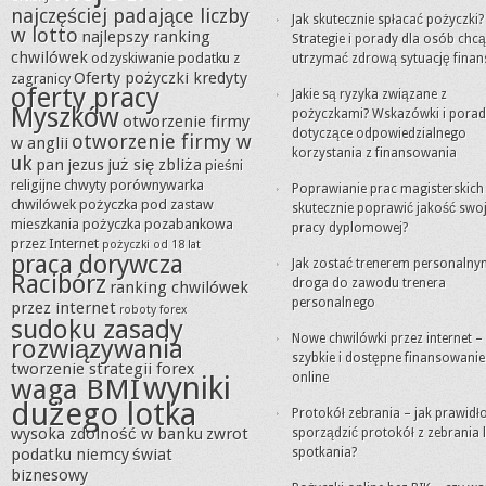
najczęściej padające liczby
Jak skutecznie spłacać pożyczki?
w lotto
najlepszy ranking
Strategie i porady dla osób chc
chwilówek
odzyskiwanie podatku z
utrzymać zdrową sytuację fina
Oferty pożyczki kredyty
zagranicy
oferty pracy
Jakie są ryzyka związane z
Myszków
pożyczkami? Wskazówki i porad
otworzenie firmy
dotyczące odpowiedzialnego
otworzenie firmy w
w anglii
korzystania z finansowania
uk
pan jezus już się zbliża
pieśni
religijne chwyty
porównywarka
Poprawianie prac magisterskich 
chwilówek
pożyczka pod zastaw
skutecznie poprawić jakość swoj
mieszkania
pożyczka pozabankowa
pracy dyplomowej?
przez Internet
pożyczki od 18 lat
praca dorywcza
Jak zostać trenerem personalny
Racibórz
droga do zawodu trenera
ranking chwilówek
personalnego
przez internet
roboty forex
sudoku zasady
Nowe chwilówki przez internet –
rozwiązywania
szybkie i dostępne finansowanie
tworzenie strategii forex
wyniki
online
waga BMI
dużego lotka
Protokół zebrania – jak prawid
wysoka zdolność w banku
zwrot
sporządzić protokół z zebrania 
podatku niemcy
świat
spotkania?
biznesowy