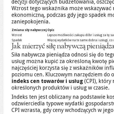
decyzji dotyczących budżetowania, oszczę
Wzrost tego wskaźnika może wskazywać na
ekonomiczną, podczas gdy jego spadek m
zaniepokojenia.
Zmiana siły nabywczej
Opis
Wzrost
Lepsze możliwości zakupu dóbr i usług za tę sa
Spadek
Więcej wydatków na te same dobra i usługi, c
Jak mierzyć siłę nabywczą pieniądza
Siła nabywcza pieniądza odnosi się do teg
usług można kupić za określoną kwotę pie
najczęściej korzysta się z wskaźników infl
poziomu cen. Kluczowym narzędziem do oc
indeks cen towarów i usług
(CPI), który
określonych produktów i usług w czasie.
Indeks ten jest obliczany na podstawie ko
odzwierciedla typowe wydatki gospodar
CPI wzrasta, gdy ceny wchodzących w jego