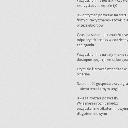
Pożyczki online bez BIK – czy wa
skorzystać z takiej oferty?
Jak otrzymać pożyczkę na start
firmy? Praktyczne wskazówki dl
przedsiębiorców
Czas dla siebie – jak znaleźć cza
odpoczynek i relaks w codzien
zabieganiu?
Pożyczki online na raty – jakie s
dostępne opcje i jakie są korzyśc
Czym się kierować wchodząc w 
binarne?
Działalność gospodarcza za gra
– otworzenie firmy w anglii
Jakie są rodzaje pożyczek?
Wyjaśnienie różnic między
pożyczkami krótkoterminowymi 
długoterminowymi