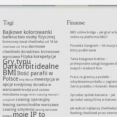
Tagi
Finanse
Bajkowe kolorowanki
BBO online bridge – jak grać w b
bankructwo osoby fizycznej
online na platformie BBO?
biznesowy świat
chwilówka od 18 lat
Piosenka Gangnam – hit muzycz
darmowe
chwilówki od 18 lat
który podbił świat
chwilówki
doradztwo biznesowe
Fizyka korepetycje
warszawa
Gry typu
Tania księgowa Kraków –
idealne
profesjonalne usługi księgowe d
Darkorbit
małych i średnich firm
BMI
Ilość parafii w
Praca za granicą a podatki –
Polsce
inwestycja w
Imię Marcel
odzyskiwanie podatku z zagrani
opcje
kredytowy doradca w
Zwrot podatku z Holandii i Niem
warszawie
kredyt pod zastaw
mieszkania
księga imion
Leasing maszyn i
Sprzedaż spółek Katowice – jak
Leasing operacyjny
sprzedać swoją firmę w Katowi
urządzeń
leasing samochodów warszawa
Jak wybrać najlepszą chwilówkę
Leasing szkolenia
leasing warszawa
moje IP to
Ranking chwilówek przez interne
bielany