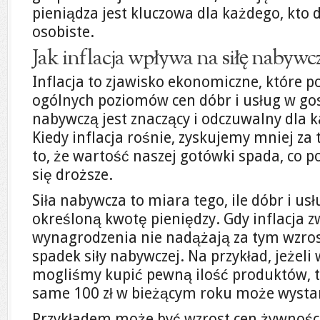
pieniądza jest kluczowa dla każdego, kto 
osobiste.
Jak inflacja wpływa na siłę nabywc
Inflacja to zjawisko ekonomiczne, które p
ogólnych poziomów cen dóbr i usług w gos
nabywczą jest znaczący i odczuwalny dla
Kiedy inflacja rośnie, zyskujemy mniej za
to, że wartość naszej gotówki spada, co p
się droższe.
Siła nabywcza to miara tego, ile dóbr i u
określoną kwotę pieniędzy. Gdy inflacja z
wynagrodzenia nie nadążają za tym wzr
spadek siły nabywczej. Na przykład, jeżeli 
mogliśmy kupić pewną ilość produktów, to 
same 100 zł w bieżącym roku może wystar
Przykładem może być wzrost cen żywności.