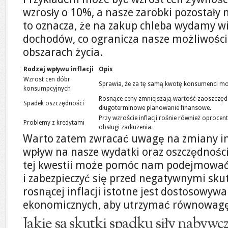
wzrosły o 10%, a nasze zarobki pozostał
to oznacza, że na zakup chleba wydamy w
dochodów, co ogranicza nasze możliwości
obszarach życia.
Rodzaj wpływu inflacji
Opis
Wzrost cen dóbr
Sprawia, że za tę samą kwotę konsumenci m
konsumpcyjnych
Rosnące ceny zmniejszają wartość zaoszczędz
Spadek oszczędności
długoterminowe planowanie finansowe.
Przy wzroście inflacji rośnie również oproce
Problemy z kredytami
obsługi zadłużenia.
Warto zatem zwracać uwagę na zmiany infl
wpływ na nasze wydatki oraz oszczędnośc
tej kwestii może pomóc nam podejmować 
i zabezpieczyć się przed negatywnymi skut
rosnącej inflacji istotne jest dostosowy
ekonomicznych, aby utrzymać równowag
Jakie są skutki spadku siły nabywcz