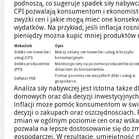
podnoszą, co sugeruje spadek siły nabywc
CPI pozwalają konsumentom i ekonomisto
zwyżki cen i jakie mogą mieć one konsekw
wydatków. Na przykład, jeśli inflacja roś
pieniędzy można kupić mniej produktów n
Wskaźnik
Opis
Indeks cen towarów i
Mierzy zmiany cen towarów i usług w koszyku
usług (CPI)
konsumpcyjnym.
Indeks producentów
Monitoruje ceny na poziomie producentów prze
(PPI)
dotarciem do konsumentów.
Pomiar poziomu cen wszystkich dóbr i usług w
Deflator PKB
gospodarce.
Analiza siły nabywczej jest istotna także
domowych oraz dla decyzji inwestycyjnyc
inflacji może pomóc konsumentom w ś
decyzji o zakupach oraz oszczędnościach.
zmian w ogólnym poziomie cen oraz wska
pozwala na lepsze dostosowanie się do zmi
gospodarczej. W rezultacie, umiejętność m