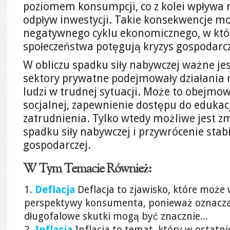
poziomem konsumpcji, co z kolei wpływa n
odpływ inwestycji. Takie konsekwencje m
negatywnego cyklu ekonomicznego, w któ
społeczeństwa potęgują kryzys gospodarcz
W obliczu spadku siły nabywczej ważne jest
sektory prywatne podejmowały działania 
ludzi w trudnej sytuacji. Może to obejm
socjalnej, zapewnienie dostępu do edukac
zatrudnienia. Tylko wtedy możliwe jest 
spadku siły nabywczej i przywrócenie stabi
gospodarczej.
W Tym Temacie Również:
Deflacja
Deflacja to zjawisko, które może
perspektywy konsumenta, ponieważ oznacza n
długofalowe skutki mogą być znacznie...
Inflacja
Inflacja to temat, który w ostatni