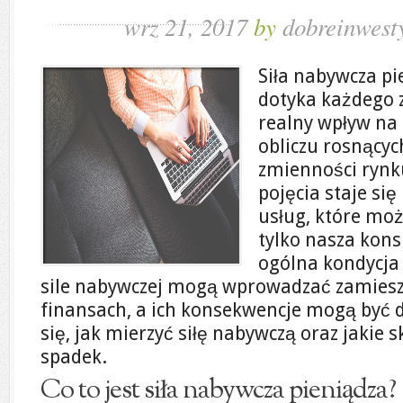
wrz 21, 2017
by
dobreinwesty
Siła nabywcza pi
dotyka każdego z
realny wpływ na 
obliczu rosnącyc
zmienności rynk
pojęcia staje się
usług, które moż
tylko nasza kon
ogólna kondycja
sile nabywczej mogą wprowadzać zamiesz
finansach, a ich konsekwencje mogą być d
się, jak mierzyć siłę nabywczą oraz jakie sk
spadek.
Co to jest siła nabywcza pieniądza?