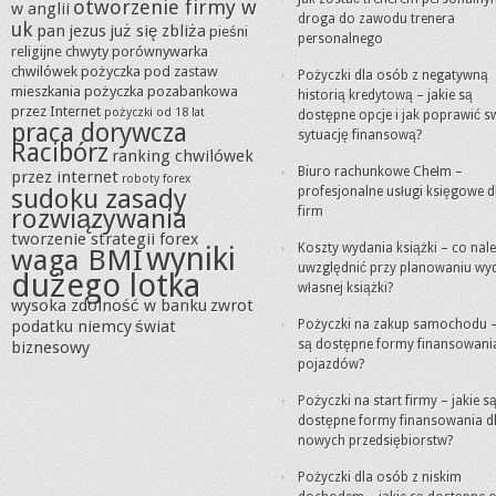
otworzenie firmy w
w anglii
droga do zawodu trenera
uk
pan jezus już się zbliża
pieśni
personalnego
religijne chwyty
porównywarka
chwilówek
pożyczka pod zastaw
Pożyczki dla osób z negatywną
mieszkania
pożyczka pozabankowa
historią kredytową – jakie są
przez Internet
pożyczki od 18 lat
dostępne opcje i jak poprawić s
praca dorywcza
sytuację finansową?
Racibórz
ranking chwilówek
Biuro rachunkowe Chełm –
przez internet
roboty forex
sudoku zasady
profesjonalne usługi księgowe d
rozwiązywania
firm
tworzenie strategii forex
wyniki
Koszty wydania książki – co nal
waga BMI
uwzględnić przy planowaniu wy
dużego lotka
własnej książki?
wysoka zdolność w banku
zwrot
podatku niemcy
świat
Pożyczki na zakup samochodu –
są dostępne formy finansowani
biznesowy
pojazdów?
Pożyczki na start firmy – jakie s
dostępne formy finansowania d
nowych przedsiębiorstw?
Pożyczki dla osób z niskim