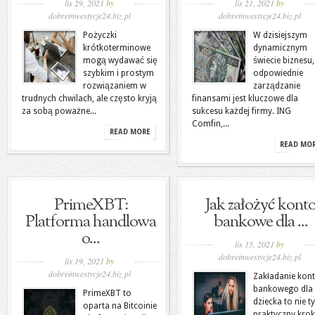
lis 29, 2021
by
lis 21, 2021
by
dobreinwestycje24.biz.pl
dobreinwestycje24.biz.pl
Pożyczki
W dzisiejszym
krótkoterminowe
dynamicznym
mogą wydawać się
świecie biznesu,
szybkim i prostym
odpowiednie
rozwiązaniem w
zarządzanie
trudnych chwilach, ale często kryją
finansami jest kluczowe dla
za sobą poważne...
sukcesu każdej firmy. ING
Comfin,...
READ MORE
READ MO
PrimeXBT:
Jak założyć kont
Platforma handlowa
bankowe dla ...
o...
lis 15, 2021
by
dobreinwestycje24.biz.pl
lis 19, 2021
by
dobreinwestycje24.biz.pl
Zakładanie kon
bankowego dla
PrimeXBT to
dziecka to nie t
oparta na Bitcoinie
praktyczny krok