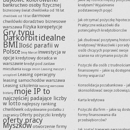
Jakie są różnice między pożyczk
bankructwo osoby fizycznej
kredytem? Wyjaśnienie
biznesowy świat
chwilówka od 18 lat
podstawowych pojęć
darmowe
chwilówki od 18 lat
Jak otrzymać pożyczkę hipotecz
chwilówki
doradztwo biznesowe
Praktyczne wskazówki dla
Fizyka korepetycje
warszawa
Gry typu
potencjalnych kredytobiorców
idealne
Darkorbit
Jak zbudować pozytywną histor
BMI
Ilość parafii w
kredytową? Wskazówki i porady
Polsce
osób chcących poprawić swoje
inwestycja w
Imię Marcel
szanse na otrzymanie pożyczki
opcje
kredytowy doradca w
warszawie
kredyt pod zastaw
Pożyczki dla osób z trudnościa
mieszkania
księga imion
Leasing maszyn i
finansowymi – jakie są dostępn
Leasing operacyjny
urządzeń
formy wsparcia?
leasing samochodów warszawa
Leasing szkolenia
Konsolidacja pozabankowa – ja
leasing warszawa
moje IP to
skonsolidować swoje zobowiąz
bielany
najczęściej padające liczby
Karta kredytowa
w lotto
najlepszy ranking
chwilówek
odzyskiwanie podatku z
Pożyczki dla firm – jakie są dos
Oferty pożyczki kredyty
zagranicy
formy finansowania dla
oferty pracy
przedsiębiorców?
Myszków
otworzenie firmy
Jak zostać trenerem personalny