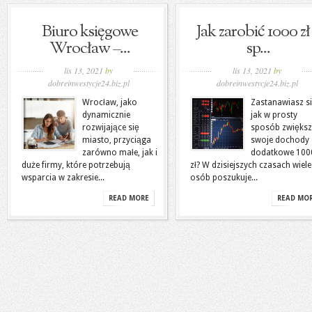
Biuro księgowe
Jak zarobić 1000 zł
Wrocław –...
sp...
lis 13, 2021
by
lis 13, 2021
by
dobreinwestycje24.biz.pl
dobreinwestycje24.biz.pl
Wrocław, jako
Zastanawiasz si
dynamicznie
jak w prosty
rozwijające się
sposób zwiększ
miasto, przyciąga
swoje dochody
zarówno małe, jak i
dodatkowe 100
duże firmy, które potrzebują
zł? W dzisiejszych czasach wiele
wsparcia w zakresie...
osób poszukuje...
READ MORE
READ MO