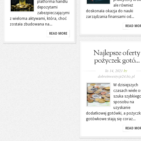
platforma handlu
ale również
depozytami
doskonała okazja do nauki
zabezpieczającymi
zarządzania finansami od...
z wieloma aktywami, która, choć
została zbudowana na...
READ MO
READ MORE
Najlepsze oferty
pożyczek gotó...
lis 14, 2021
by
dobreinwestycje24.biz.pl
W dzisiejszych
czasach wiele 
szuka szybkieg
sposobu na
uzyskanie
dodatkowej gotówki, a pożyczk
gotówkowe stają się coraz...
READ MO