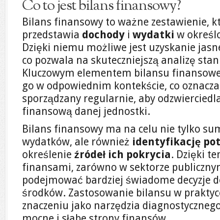
Co to jest bilans finansowy?
Bilans finansowy to ważne zestawienie, k
przedstawia
dochody
i
wydatki
w określ
Dzięki niemu możliwe jest uzyskanie jas
co pozwala na skuteczniejszą analizę sta
Kluczowym elementem bilansu finansoweg
go w odpowiednim kontekście, co oznacza
sporządzany regularnie, aby odzwierciedla
finansową danej jednostki.
Bilans finansowy ma na celu nie tylko s
wydatków, ale również
identyfikację po
określenie
źródeł ich pokrycia
. Dzięki t
finansami, zarówno w sektorze publiczny
podejmować bardziej świadome decyzje do
środków. Zastosowanie bilansu w praktyc
znaczeniu jako narzędzia diagnostycznego
mocne i słabe strony finansów.