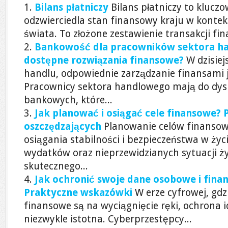
Bilans płatniczy
Bilans płatniczy to klucz
odzwierciedla stan finansowy kraju w kontekśc
świata. To złożone zestawienie transakcji fin
Bankowość dla pracowników sektora ha
dostępne rozwiązania finansowe?
W dzisie
handlu, odpowiednie zarządzanie finansami 
Pracownicy sektora handlowego mają do dysp
bankowych, które...
Jak planować i osiągać cele finansowe?
oszczędzających
Planowanie celów finansow
osiągania stabilności i bezpieczeństwa w życ
wydatków oraz nieprzewidzianych sytuacji ż
skutecznego...
Jak ochronić swoje dane osobowe i fina
Praktyczne wskazówki
W erze cyfrowej, gd
finansowe są na wyciągnięcie ręki, ochrona ic
niezwykle istotna. Cyberprzestępcy...