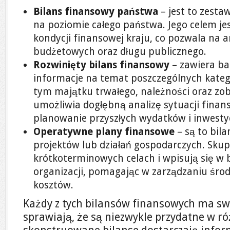
Bilans finansowy państwa
– jest to zest
na poziomie całego państwa. Jego celem je
kondycji finansowej kraju, co pozwala na
budżetowych oraz długu publicznego.
Rozwinięty bilans finansowy
– zawiera ba
informacje na temat poszczególnych kateg
tym majątku trwałego, należności oraz zob
umożliwia dogłębną analizę sytuacji finan
planowanie przyszłych wydatków i inwestyc
Operatywne plany finansowe
– są to bil
projektów lub działań gospodarczych. Skupi
krótkoterminowych celach i wpisują się w 
organizacji, pomagając w zarządzaniu śro
kosztów.
Każdy z tych bilansów finansowych ma swo
sprawiają, że są niezwykle przydatne w r