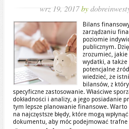
wrz 19, 2017
by
dobreinwesty
Bilans finansow
zarządzaniu fin
poziomie indywi
publicznym. Dz
zrozumieć, jakie
wydatki, a także
potencjalne źró
wiedzieć, że istn
bilansów, z któr
specyficzne zastosowanie. Właściwe spor
dokładności i analizy, a jego posiadanie pr
tym lepsze planowanie finansowe. Warto
na najczęstsze błędy, które mogą wpłynąć
dokumentu, aby móc podejmować trafne d