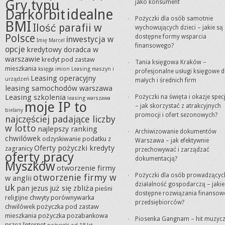
Gry typu
jako konsument
idealne
Darkorbit
Pożyczki dla osób samotnie
BMI
Ilość parafii w
wychowujących dzieci – jakie są
Polsce
dostępne formy wsparcia
inwestycja w
Imię Marcel
finansowego?
opcje
kredytowy doradca w
warszawie
kredyt pod zastaw
Tania księgowa Kraków –
mieszkania
księga imion
Leasing maszyn i
profesjonalne usługi księgowe d
Leasing operacyjny
urządzeń
małych i średnich firm
leasing samochodów warszawa
Leasing szkolenia
Pożyczki na święta i okazje spec
leasing warszawa
moje IP to
– jak skorzystać z atrakcyjnych
bielany
promocji i ofert sezonowych?
najczęściej padające liczby
w lotto
najlepszy ranking
Archiwizowanie dokumentów
chwilówek
odzyskiwanie podatku z
Warszawa – jak efektywnie
Oferty pożyczki kredyty
zagranicy
przechowywać i zarządzać
oferty pracy
dokumentacją?
Myszków
otworzenie firmy
Pożyczki dla osób prowadzącyc
otworzenie firmy w
w anglii
działalność gospodarczą – jakie
uk
pan jezus już się zbliża
pieśni
dostępne rozwiązania finansow
religijne chwyty
porównywarka
przedsiębiorców?
chwilówek
pożyczka pod zastaw
mieszkania
pożyczka pozabankowa
Piosenka Gangnam – hit muzycz
przez Internet