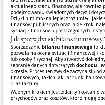
skonstruowane bilanse dostarczają inform
aktualnego stanu finansów, ale również
podejmowaniu świadomych decyzji dotyczą
Dzięki nim można lepiej zrozumieć, jakie 
finansów publicznych oraz jakie kroki nal
sytuację finansową poszczególnych instytu
Jak sporządza się bilans finansowy?
Sporządzanie
bilansu finansowego
to kl
pozwala na ocenę sytuacji finansowej i ko
lub osoby fizycznej. Aby stworzyć dokładny
zebranie danych dotyczących
dochodu
i
w
okresie. Proces ten zwykle zaczyna się o
finansowych, takich jak rachunki bankow
oraz faktury.
Ważnym krokiem jest zidentyfikowanie ws
przychodów oraz kosztów, które mogą o