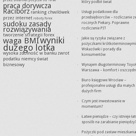
pożyczki od 18 lat
który podbił świat
praca dorywcza
Racibórz
ranking chwilówek
Usługi podatkowe dla
przez internet
przedsiębiorców – rozliczanie 
roboty forex
sudoku zasady
rocznych Piekary. Poprawne
rozwiązywania
rozliczenie PIT
tworzenie strategii forex
wyniki
waga BMI
Jakie są ryzyka związane z
pożyczkami krótkoterminowymi
dużego lotka
Wskazówki i porady dla
wysoka zdolność w banku
zwrot
konsumentów
podatku niemcy
świat
biznesowy
Wynajem długoterminowy Toyo
Warszawa – komfort i oszczęd
Biuro księgowe Wrocław –
profesjonalne usługi dla małych 
dużych firm
Czym jest inwestowanie w
momentum?
Łatwe pieniądze – czy istnieje ła
sposób na zarabianie pieniędzy
Pożyczki pod zastaw mieszkania