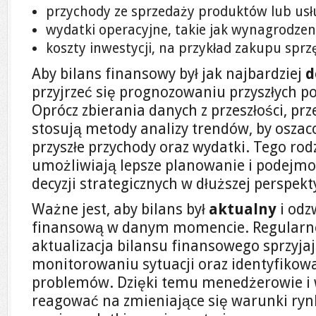
przychody ze sprzedaży produktów lub usł
wydatki operacyjne, takie jak wynagrodzen
koszty inwestycji, na przykład zakupu sprz
Aby bilans finansowy był jak najbardziej
d
przyjrzeć się prognozowaniu przyszłych p
Oprócz zbierania danych z przeszłości, pr
stosują metody analizy trendów, by oszac
przyszłe przychody oraz wydatki. Tego ro
umożliwiają lepsze planowanie i podej
decyzji strategicznych w dłuższej perspek
Ważne jest, aby bilans był
aktualny
i odz
finansową w danym momencie. Regularne
aktualizacja bilansu finansowego sprzyj
monitorowaniu sytuacji oraz identyfikow
problemów. Dzięki temu menedżerowie i w
reagować na zmieniające się warunki ry