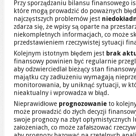
Przy sporządzaniu bilansu finansowego ist
które mogą prowadzić do poważnych błęd
najczęstszych problemów jest
niedokład
zdarza się, że wpisy są oparte na przestar
niekompletnych informacjach, co może 
przedstawieniem rzeczywistej sytuacji fin
Kolejnym istotnym błędem jest
brak aktu
finansowy powinien być regularnie przegl
aby odzwierciedlał bieżący stan finansowy
majątku czy zadłużeniu wymagają niepr
monitorowania, by uniknąć sytuacji, w któr
nieaktualny i wprowadza w błąd.
Nieprawidłowe
prognozowanie
to kolejn
może prowadzić do złych decyzji finansow
swoje prognozy na zbyt optymistycznych 
założeniach, co może zafałszować rzeczywi
aby prognozy bazować na rzetelnych anali